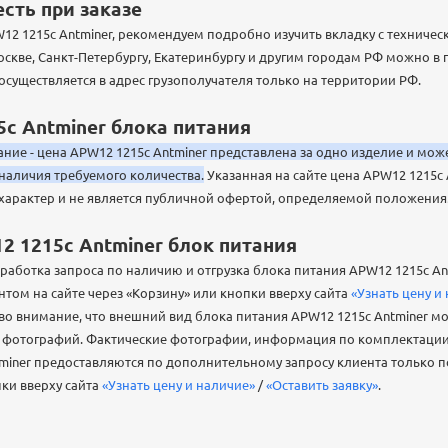
сть при заказе
W12 1215c Antminer, рекомендуем подробно изучить вкладку с техниче
скве, Санкт-Петербургу, Екатеринбургу и другим городам РФ можно в
а осуществляется в адрес грузополучателя только на территории РФ.
c Antminer блока питания
ние - цена APW12 1215c Antminer представлена за одно изделие и мож
 наличия требуемого количества.
Указанная на сайте цена APW12 1215c 
рактер и не является публичной офертой, определяемой положениями
2 1215c Antminer блок питания
аботка запроса по наличию и отгрузка блока питания APW12 1215c An
том на сайте через «Корзину» или кнопки вверху сайта
«Узнать цену и
 во внимание, что внешний вид блока питания APW12 1215c Antminer мо
е фотографий. Фактические фотографии, информация по комплектации
miner предоставляются по дополнительному запросу клиента только 
пки вверху сайта
«Узнать цену и наличие»
/
«Оставить заявку»
.