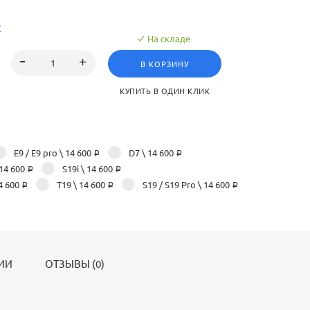
е
На складе
В КОРЗИНУ
КУПИТЬ В ОДИН КЛИК
Е9 / E9 pro
\ 14 600 ₽
D7
\ 14 600 ₽
 14 600 ₽
S19i
\ 14 600 ₽
4 600 ₽
T19
\ 14 600 ₽
S19 / S19 Pro
\ 14 600 ₽
ИИ
ОТЗЫВЫ (0)