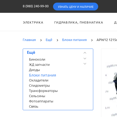
8 (980) 240-99-00
УЗНАТЬ ЦЕНУ И НАЛИЧИЕ
ЭЛЕКТРИКА
ГИДРАВЛИКА, ПНЕВМАТИКА
Д
Главная
Ещё
Блоки питания
APW12 1215c
Категории
Ещё
Биноколи
ЖД запчасти
Диоды
Блоки питания
Охладители
Спидометры
Трансформаторы
Сельсины
Фотоаппараты
Связь