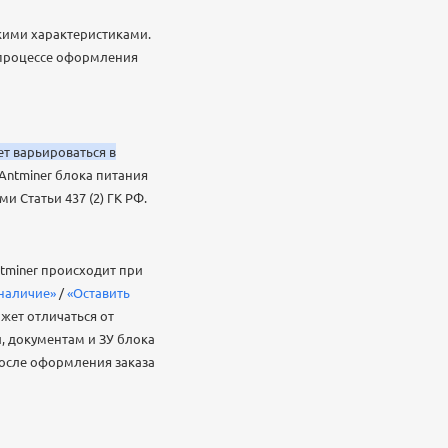
скими характеристиками.
 процессе оформления
ет варьироваться в
Antminer блока питания
 Статьи 437 (2) ГК РФ.
tminer происходит при
 наличие»
/
«Оставить
жет отличаться от
, документам и ЗУ блока
после оформления заказа