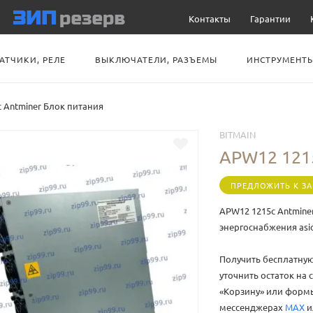
Контакты
Гарантии
АТЧИКИ, РЕЛЕ
ВЫКЛЮЧАТЕЛИ, РАЗЪЕМЫ
ИНСТРУМЕНТЫ
 Antminer Блок питания
BITMAIN
APW12 121
ПРЕДЛОЖИТЬ К ЗА
APW12 1215c Antmine
энергоснабжения asi
Получить бесплатную
уточнить остаток на
«Корзину» или фор
мессенджерах
MAX
и