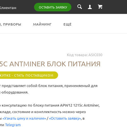
ОСТАВИТЬ ЗАЯВКУ
Клиентам
, ПРИБОРЫ
МАЙНИНГ
ЕЩЁ
Код товара:
ASIC030
5C ANTMINER БЛОК ПИТАНИЯ
КУПКЕ - СТАТЬ ПОСТАВЩИКОМ
r представляет собой блок питания, применяемый для
c-оборудования.
 консультацию по блоку питания APW12 1215c Antminer,
 складе, состояние и комплектность можно через
мы
«Узнать цену и наличие»
/
«Оставить заявку»
, в
ли
Telegram