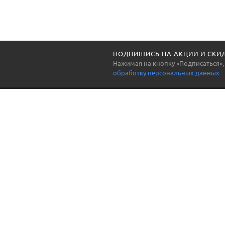
ПОДПИШИСЬ НА АКЦИИ И СКИД
Нажимая на кнопку «Подписаться»,
обработку персональных данных
WhatsApp, Telegram: +7 (980) 240 99 00
info@zip99.ru
Просим принять во внимание - никакая военная техника
и запчасти к ней, а также запрещенные законом
комплектующие, не предлагаются и не продаются на
ресурсе zip99.ru! Copyright ©