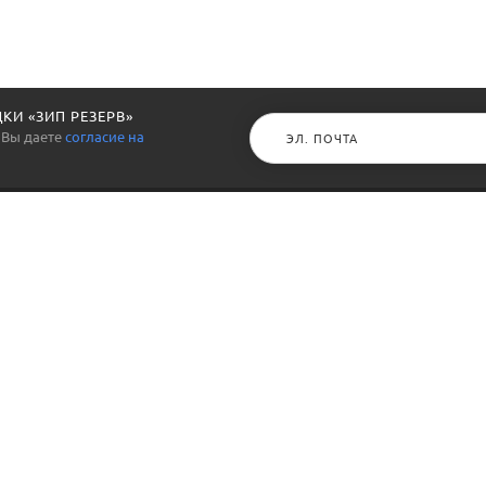
КИ «ЗИП РЕЗЕРВ»
 Вы даете
согласие на
ЗАПЧАСТИ И ЗИП
ПОКУПАТЕЛЯМ
Электрика
О нас
Гидравлика, пневматика
Реквизиты
Датчики, реле
Доставка и отгрузка
Выключатели, разъемы
Способы оплаты
Инструменты, приборы
Гарантии