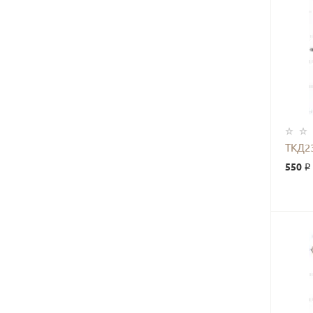
ТКД2
550 ₽