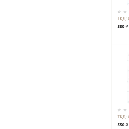
ТКД1
550 ₽
ТКД1
550 ₽