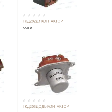
ТКД202Д1 КОНТАКТОР
550 ₽
КУПИТЬ
ТКД203ДОДБ КОНТАКТОР