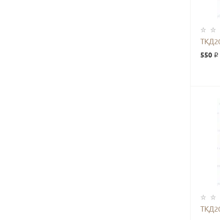
ТКД2
550 ₽
ТКД2