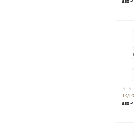
550 ₽
ТКД2
550 ₽