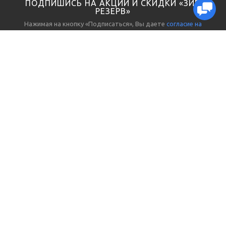
ПОДПИШИСЬ НА АКЦИИ И СКИДКИ «ЗИП
РЕЗЕРВ»
Нажимая на кнопку «Подписаться», Вы даете
согласие на
обработку персональных данных
ЗАПЧАСТИ И ЗИП
ПОКУПАТЕЛЯМ
Электрика
О нас
Гидравлика, пневматика
Реквизиты
Датчики, реле
Доставка и отгрузка
Выключатели, разъемы
Способы оплаты
Инструменты, приборы
Гарантии