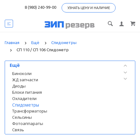
8 (980) 240-99-00
УЗНАТЬ ЦЕНУ И НАЛИЧИЕ
Главная
Ещё
Спидометры
СП 110 / СП 106 Спидометр
Категории
Ещё
Биноколи
ЖД запчасти
Диоды
Блоки питания
Охладители
Спидометры
Трансформаторы
Сельсины
Фотоаппараты
Связь