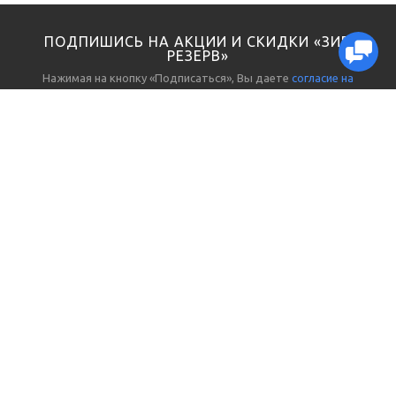
ПОДПИШИСЬ НА АКЦИИ И СКИДКИ «ЗИП
РЕЗЕРВ»
Нажимая на кнопку «Подписаться», Вы даете
согласие на
обработку персональных данных
ЗАПЧАСТИ И ЗИП
ПОКУПАТЕЛЯМ
Электрика
О нас
Гидравлика, пневматика
Реквизиты
Датчики, реле
Доставка и отгрузка
Выключатели, разъемы
Способы оплаты