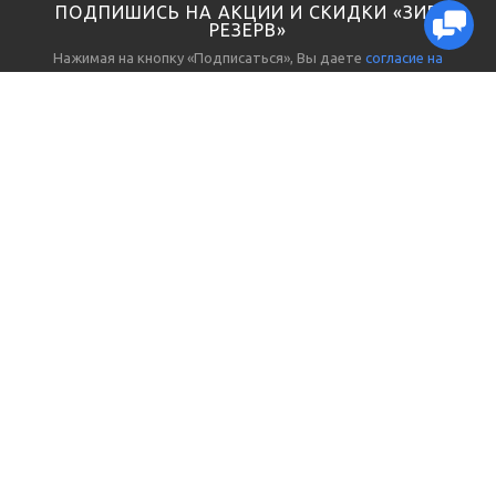
ПОДПИШИСЬ НА АКЦИИ И СКИДКИ «ЗИП
РЕЗЕРВ»
Нажимая на кнопку «Подписаться», Вы даете
согласие на
обработку персональных данных
ЗАПЧАСТИ И ЗИП
ПОКУПАТЕЛЯМ
Электрика
О нас
Гидравлика, пневматика
Реквизиты
Датчики, реле
Доставка и отгрузка
Выключатели, разъемы
Способы оплаты
Инструменты, приборы
Гарантии