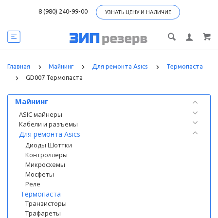
8 (980) 240-99-00
УЗНАТЬ ЦЕНУ И НАЛИЧИЕ
Главная
Майнинг
Для ремонта Asics
Термопаста
GD007 Термопаста
Категории
Майнинг
ASIC майнеры
Кабели и разъемы
Для ремонта Asics
Диоды Шоттки
Контроллеры
Микросхемы
Мосфеты
Реле
Термопаста
Транзисторы
Трафареты